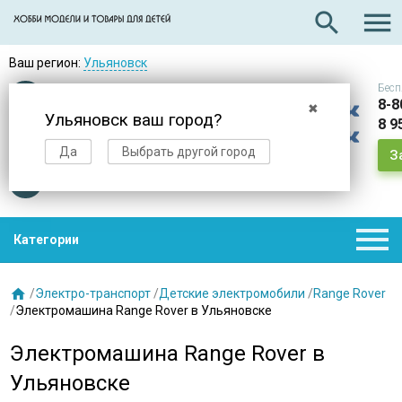

search
Ваш регион:
Ульяновск
Бесп
Оплата
при получении
8-8
✖
Ульяновск ваш город?
8 9
Доставка
в день заказа
Да
Выбрать другой город
З
Звезды
нас выбирают

Категории

/
Электро-транспорт
/
Детские электромобили
/
Range Rover
/
Электромашина Range Rover в Ульяновске
Электромашина Range Rover в
Ульяновске