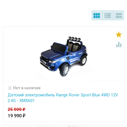





Нет в наличии
Детский электромобиль Range Rover Sport Blue 4WD 12V
2.4G - XMX601
25 000
₽
19 990
₽