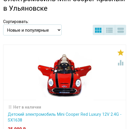
в Ульяновске
Сортировать:





Нет в наличии
Детский электромобиль Mini Cooper Red Luxury 12V 2.4G -
SX1638
25 990
₽