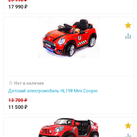
17 990
₽


Нет в наличии
Детский электромобиль HL198 Mini Cooper
13 700
₽
11 500
₽

