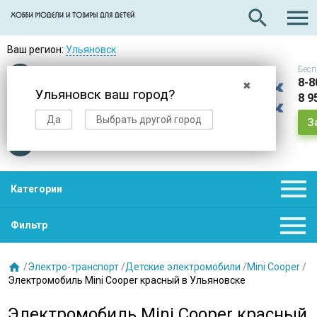

search
Ваш регион:
Ульяновск
Бесп
Оплата
при получении
8-8
✖
Ульяновск ваш город?
8 9
Доставка
в день заказа
Да
Выбрать другой город
З
Звезды
нас выбирают

Категории

Фильтр

/
Электро-транспорт
/
Детские электромобили
/
Mini Cooper
/
Электромобиль Mini Cooper красный в Ульяновске
Электромобиль Mini Cooper красный