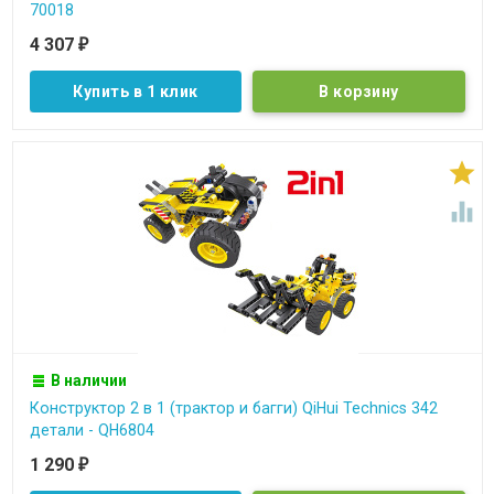
70018
4 307
₽
Купить в 1 клик


В наличии
Конструктор 2 в 1 (трактор и багги) QiHui Technics 342
детали - QH6804
1 290
₽