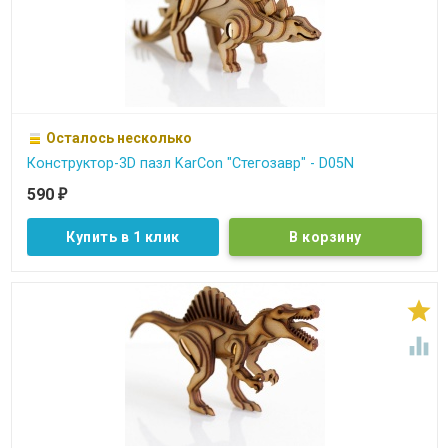
Осталось несколько
Конструктор-3D пазл KarCon "Стегозавр" - D05N
590
₽
Купить в 1 клик

