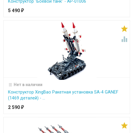
Конструктор "Боевой танк" - АР-01006
5 490
₽


Нет в наличии
Конструктор XingBao Ракетная установка SA-4 GANEF
(1469 деталей) - ...
2 590
₽
