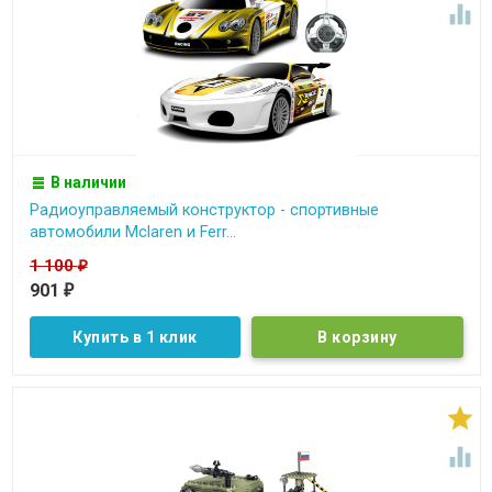

В наличии
Радиоуправляемый конструктор - спортивные
автомобили Mclaren и Ferr...
1 100
₽
901
₽
Купить в 1 клик

