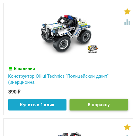


В наличии
Конструктор QiHui Technics "Полицейский джип"
(инерционна...
890
₽
Купить в 1 клик
