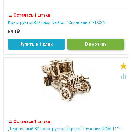
Осталась 1 штука
Конструктор-3D пазл KarCon "Спинозавр" - D02N
590
₽
Купить в 1 клик


Осталась 1 штука
Деревянный 3D конструктор Ugears "Грузовик UGM-11" -