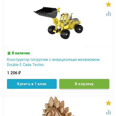


В наличии
Конструктор погрузчик c инерционным механизмом
Double E Cada Techni...
1 206
₽
Купить в 1 клик

