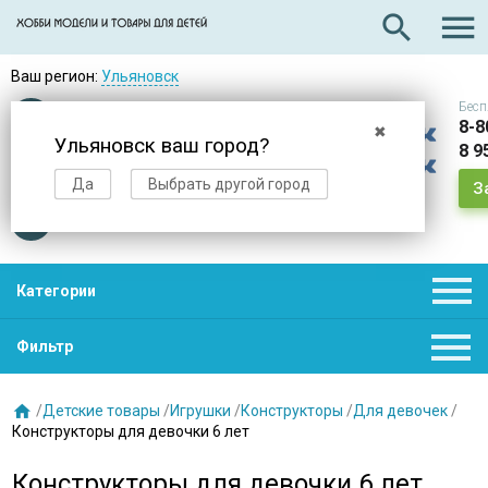

search
Ваш регион:
Ульяновск
Бесп
Оплата
при получении
8-8
✖
Ульяновск ваш город?
8 9
Доставка
в день заказа
Да
Выбрать другой город
З
Звезды
нас выбирают

Категории

Фильтр

/
Детские товары
/
Игрушки
/
Конструкторы
/
Для девочек
/
Конструкторы для девочки 6 лет
Конструкторы для девочки 6 лет