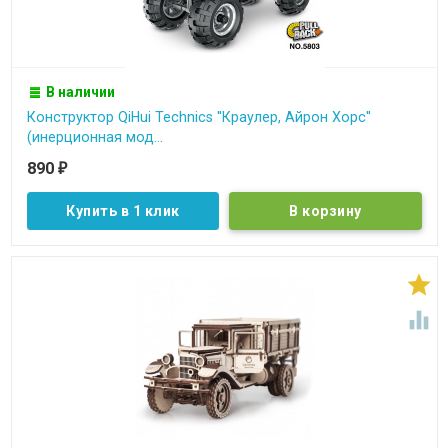
В наличии
Конструктор QiHui Technics ''Краулер, Айрон Хорс''
(инерционная мод...
890
₽
Купить в 1 клик

