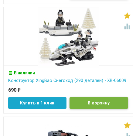


В наличии
Конструктор XingBao Снегоход (290 деталей) - XB-06009
690
₽
Купить в 1 клик

