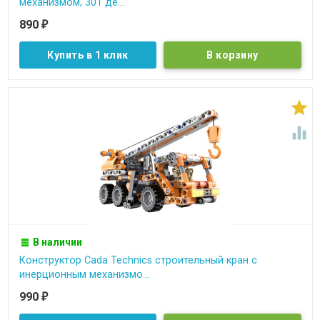
механизмом, 301 де...
890
₽
Купить в 1 клик


В наличии
Конструктор Cada Technics строительный кран c
инерционным механизмо...
990
₽