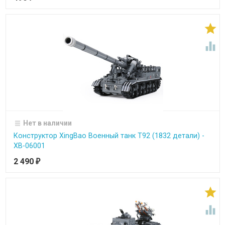


Нет в наличии
Конструктор XingBao Военный танк T92 (1832 детали) -
XB-06001
2 490
₽

