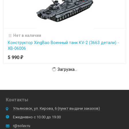
Нет в наличии
Конструктор XingBao Военный танк KV-2 (3663 детали) -
XB-06006
5 990
₽
Загрузка...
Контакты
Ульяновск, ул. Кирова, 6 (пункт выдачи заказов)
Ежедневно с 10.00 до 19.00
r@solav.ru