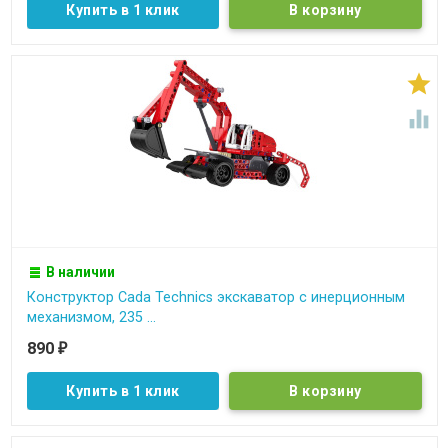
Купить в 1 клик


В наличии
Конструктор Cada Technics экскаватор c инерционным
механизмом, 235 ...
890
₽
Купить в 1 клик