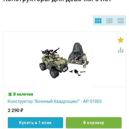





В наличии
Конструктор "Военный Квадроцикл" - АР-01003
2 290
₽
Купить в 1 клик