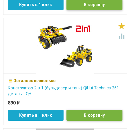
Купить в 1 клик


Осталось несколько
Конструктор 2 в 1 (бульдозер и танк) QiHui Technics 261
деталь - QH...
890
₽
Купить в 1 клик