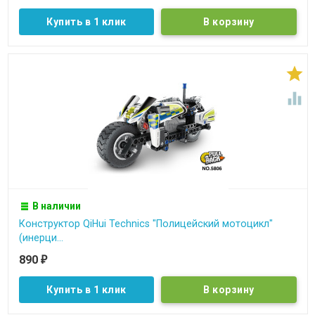
Купить в 1 клик


В наличии
Конструктор QiHui Technics "Полицейский мотоцикл"
(инерци...
890
₽
Купить в 1 клик