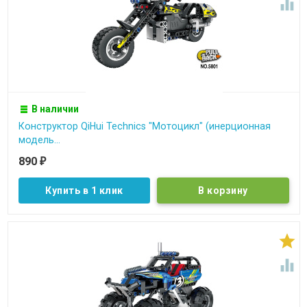

В наличии
Конструктор QiHui Technics "Мотоцикл" (инерционная
модель...
890
₽
Купить в 1 клик

