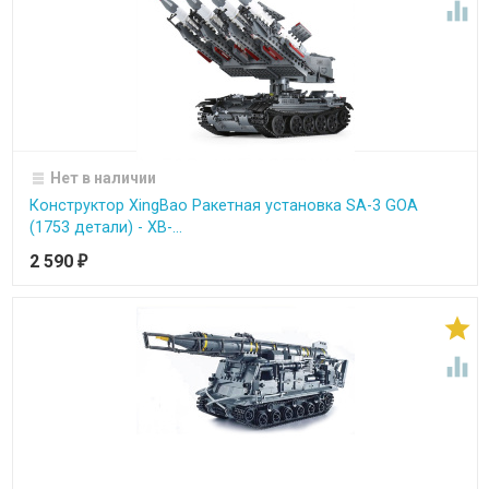

Нет в наличии
Конструктор XingBao Ракетная установка SA-3 GOA
(1753 детали) - XB-...
2 590
₽

