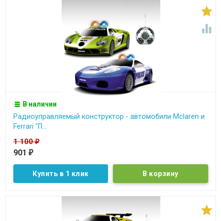


В наличии
Радиоуправляемый конструктор - автомобили Mclaren и
Ferrari "П...
1 100
₽
901
₽
Купить в 1 клик
