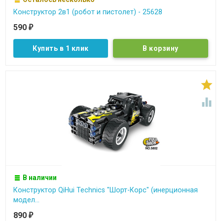
Конструктор 2в1 (робот и пистолет) - 25628
590
₽
Купить в 1 клик


В наличии
Конструктор QiHui Technics "Шорт-Корс" (инерционная
модел...
890
₽