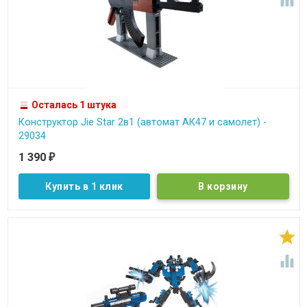
Осталась 1 штука
Конструктор Jie Star 2в1 (автомат АК47 и самолет) -
29034
1 390
₽
Купить в 1 клик

