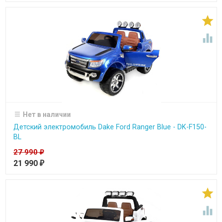


Нет в наличии
Детский электромобиль Dake Ford Ranger Blue - DK-F150-
BL
27 990
₽
21 990
₽

