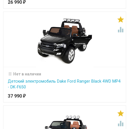
26 990
₽


Нет в наличии
Детский электромобиль Dake Ford Ranger Black 4WD MP4
- DK-F650
37 990
₽

