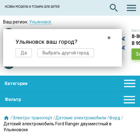

search
Ваш регион:
Ульяновск
Бесп
Оплата
при получении
8-8
✖
Ульяновск ваш город?
8 9
Доставка
в день заказа
Да
Выбрать другой город
З
Звезды
нас выбирают

Категории

Фильтр

/
Электро-транспорт
/
Детские электромобили
/
Форд
/
Детский электромобиль Ford Ranger двухместный в
Ульяновске