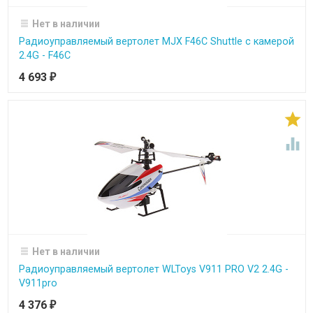
Нет в наличии
Радиоуправляемый вертолет MJX F46C Shuttle с камерой
2.4G - F46C
4 693
₽


Нет в наличии
Радиоуправляемый вертолет WLToys V911 PRO V2 2.4G -
V911pro
4 376
₽