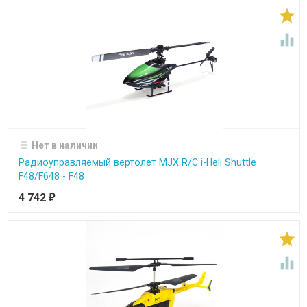


Нет в наличии
Радиоуправляемый вертолет MJX R/C i-Heli Shuttle
F48/F648 - F48
4 742
₽

