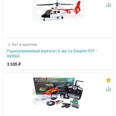

Нет в наличии
Радиоупраляемый вертолет E-sky Co-Dauphin RTF -
000069
3 505
₽

