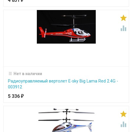
4 851
₽


Нет в наличии
Радиоуправляемый вертолет E-sky Big Lama Red 2.4G -
003912
5 336
₽

