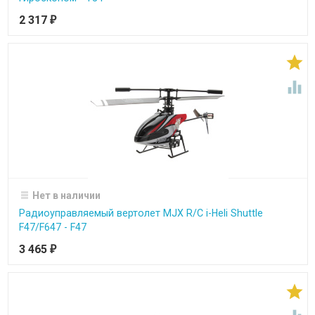
2 317
₽


Нет в наличии
Радиоуправляемый вертолет MJX R/C i-Heli Shuttle
F47/F647 - F47
3 465
₽
