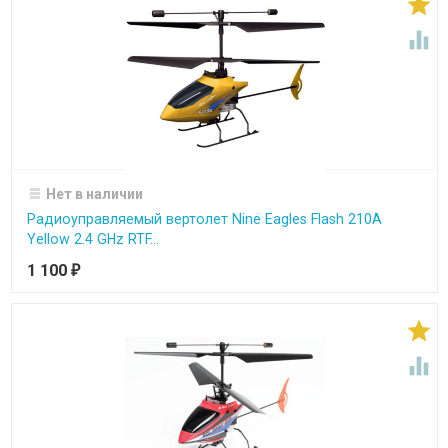


Нет в наличии
Радиоуправляемый вертолет Nine Eagles Flash 210A
Yellow 2.4 GHz RTF...
1 100
₽

