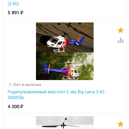
(2.4G)
5 891
₽


Нет в наличии
Радиоуправляемый вертолет E-sky Big Lama 2.4G -
000055b
4 300
₽
