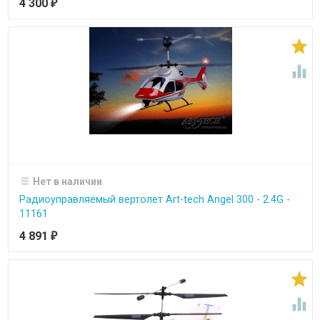
4 300
₽


Нет в наличии
Радиоуправляемый вертолет Art-tech Angel 300 - 2.4G -
11161
4 891
₽

