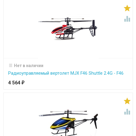


Нет в наличии
Радиоуправляемый вертолет MJX F46 Shuttle 2.4G - F46
4 564
₽

