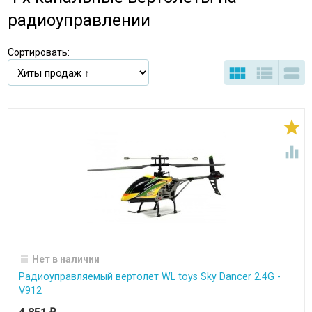
радиоуправлении
Сортировать:





Нет в наличии
Радиоуправляемый вертолет WL toys Sky Dancer 2.4G -
V912