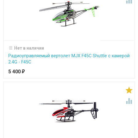

Нет в наличии
Радиоуправляемый вертолет MJX F45C Shuttle с камерой
2.4G - F45C
5 400
₽

