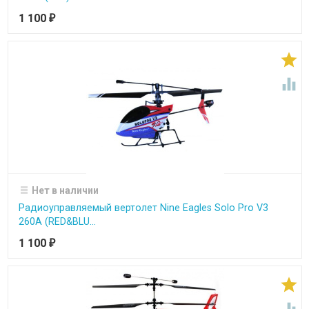
1 100
₽


Нет в наличии
Радиоуправляемый вертолет Nine Eagles Solo Pro V3
260A (RED&BLU...
1 100
₽
