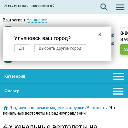

search
Ваш регион:
Ульяновск
Бесп
Оплата
при получении
8-8
✖
Ульяновск ваш город?
8 9
Доставка
в день заказа
Да
Выбрать другой город
З
Звезды
нас выбирают

Категории

Фильтр

/
Радиоуправляемые модели и игрушки
/
Вертолеты
/
4-х
канальные вертолеты на радиоуправлении
4-х канальные вертолеты на