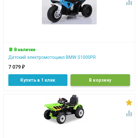

В наличии
Детский электромотоцикл BMW S1000PR
7 079
₽
Купить в 1 клик

