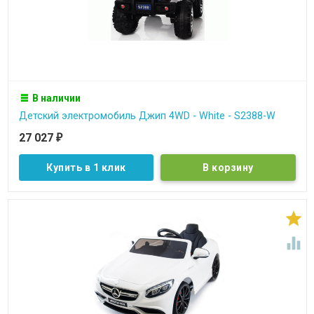
В наличии
Детский электромобиль Джип 4WD - White - S2388-W
27 027
₽
Купить в 1 клик

