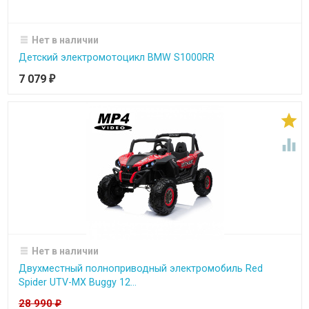
Нет в наличии
Детский электромотоцикл BMW S1000RR
7 079
₽


Нет в наличии
Двухместный полноприводный электромобиль Red
Spider UTV-MX Buggy 12...
28 990
₽