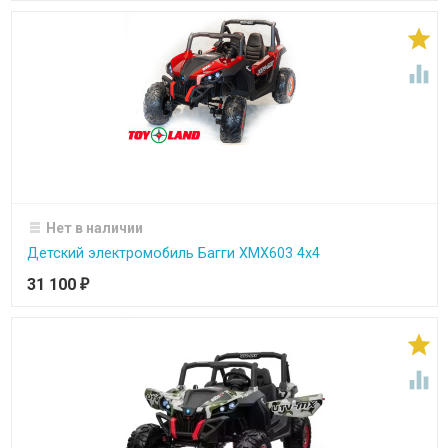


Нет в наличии
Детский электромобиль Багги ХМХ603 4х4
31 100
₽

