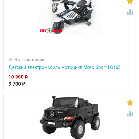


Нет в наличии
Детский электромобиль мотоцикл Moto Sport LQ168
10 900
₽
9 700
₽

