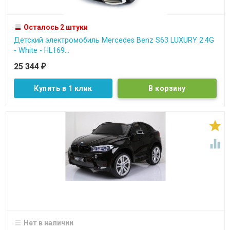
Осталось 2 штуки
Детский электромобиль Mercedes Benz S63 LUXURY 2.4G
- White - HL169...
25 344
₽
Купить в 1 клик


Нет в наличии