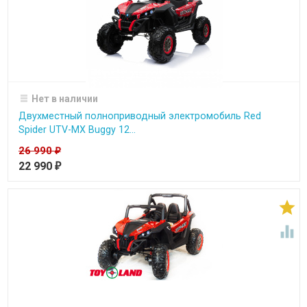
Нет в наличии
Двухместный полноприводный электромобиль Red
Spider UTV-MX Buggy 12...
26 990
₽
22 990
₽

