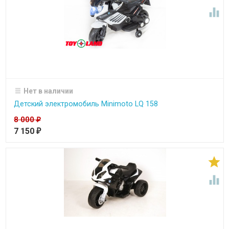

Нет в наличии
Детский электромобиль Minimoto LQ 158
8 000
₽
7 150
₽

