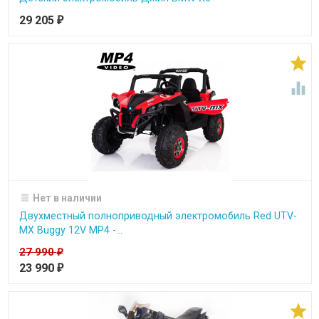
29 205
₽


Нет в наличии
Двухместный полноприводный электромобиль Red UTV-
MX Buggy 12V MP4 -...
27 990
₽
23 990
₽
