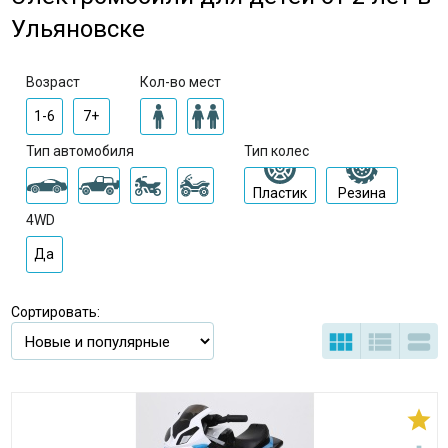
Ульяновске
Возраст
Кол-во мест
1-6
7+
Тип автомобиля
Тип колес
Пластик
Резина
4WD
Да
Сортировать:



