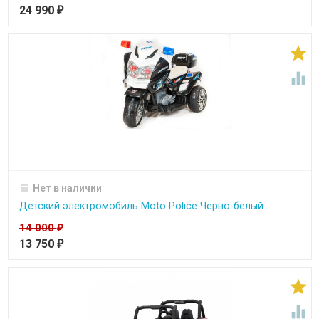
24 990
₽


Нет в наличии
Детский электромобиль Moto Police Черно-белый
14 000
₽
13 750
₽

