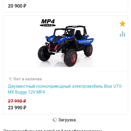
20 900
₽


Нет в наличии
Двухместный полноприводный электромобиль Blue UTV-
MX Buggy 12V MP4 ...
27 990
₽
23 990
₽
Загрузка...