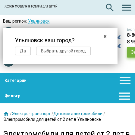

search
Ваш регион:
Ульяновск
Бесп
Оплата
при получении
8-8
✖
Ульяновск ваш город?
8 9
Доставка
в день заказа
Да
Выбрать другой город
З
Звезды
нас выбирают

Категории

Фильтр

/
Электро-транспорт
/
Детские электромобили
/
Электромобили для детей от 2 лет в Ульяновске
Электромобили для детей от 2 лет в