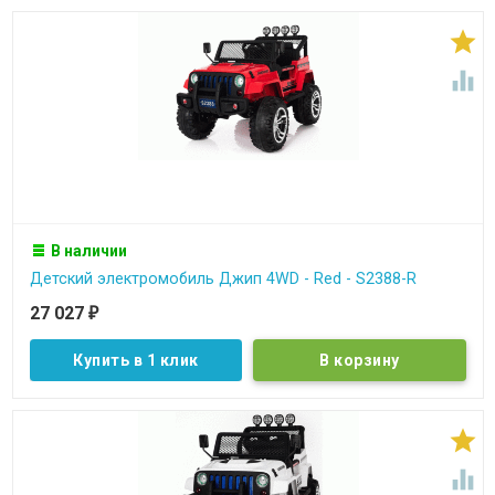


В наличии
Детский электромобиль Джип 4WD - Red - S2388-R
27 027
₽
Купить в 1 клик

