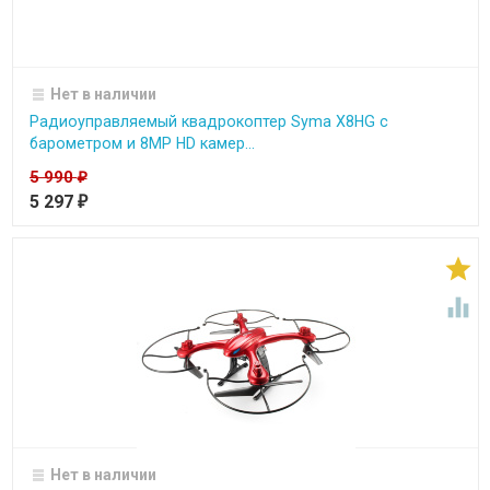
Нет в наличии
Радиоуправляемый квадрокоптер Syma X8HG с
барометром и 8MP HD камер...
5 990
₽
5 297
₽


Нет в наличии