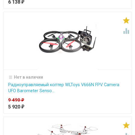
6 138
₽


Нет в наличии
Радиоуправляемый коптер WLToys V666N FPV Camera
UFO Barometer Senso...
9 490
₽
5 920
₽
