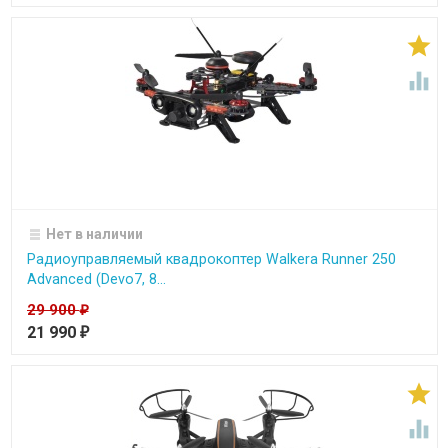


Нет в наличии
Радиоуправляемый квадрокоптер Walkera Runner 250
Advanced (Devo7, 8...
29 900
₽
21 990
₽

