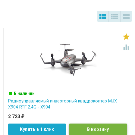





В наличии
Радиоуправляемый инверторный квадрокоптер MJX
X904 RTF 2.4G - X904
2 723
₽
Купить в 1 клик