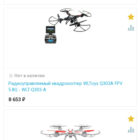


Нет в наличии
Радиоуправляемый квадрокоптер WLToys Q303A FPV
5.8G - WLT-Q303-A
8 653
₽

