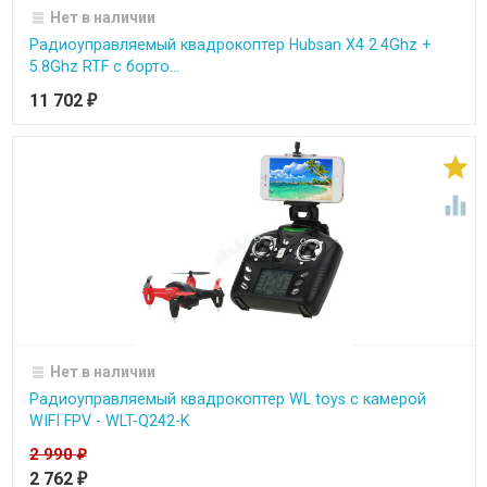
Нет в наличии
Радиоуправляемый квадрокоптер Hubsan X4 2.4Ghz +
5.8Ghz RTF с борто...
11 702
₽


Нет в наличии
Радиоуправляемый квадрокоптер WL toys с камерой
WIFI FPV - WLT-Q242-K
2 990
₽
2 762
₽