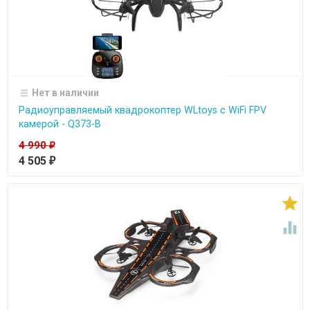
Нет в наличии
Радиоуправляемый квадрокоптер WLtoys c WiFi FPV
камерой - Q373-B
4 990
₽
4 505
₽

