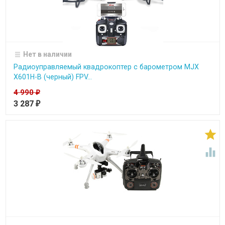
Нет в наличии
Радиоуправляемый квадрокоптер с барометром MJX
X601H-B (черный) FPV...
4 990
₽
3 287
₽

