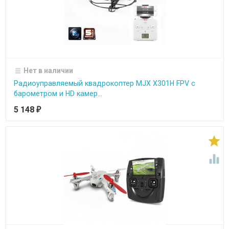
Нет в наличии
Радиоуправляемый квадрокоптер MJX X301H FPV с
барометром и HD камер...
5 148
₽

