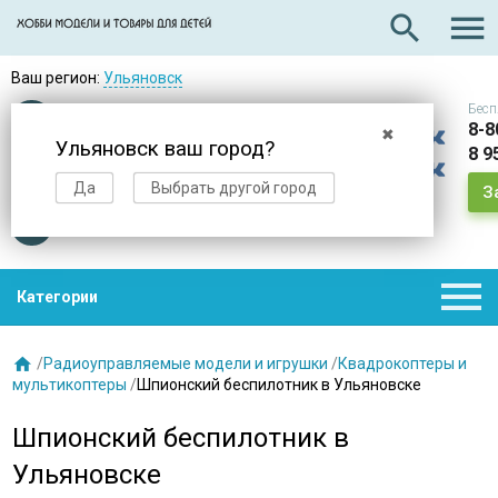

search
Ваш регион:
Ульяновск
Бесп
Оплата
при получении
8-8
✖
Ульяновск ваш город?
8 9
Доставка
в день заказа
Да
Выбрать другой город
З
Звезды
нас выбирают

Категории

/
Радиоуправляемые модели и игрушки
/
Квадрокоптеры и
мультикоптеры
/
Шпионский беспилотник в Ульяновске
Шпионский беспилотник в
Ульяновске