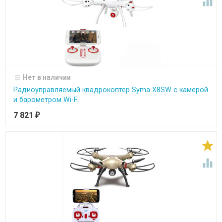

Нет в наличии
Радиоуправляемый квадрокоптер Syma X8SW с камерой
и барометром Wi-F...
7 821
₽

