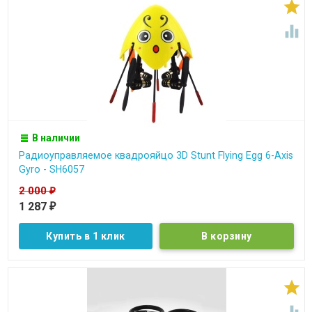


В наличии
Радиоуправляемое квадрояйцо 3D Stunt Flying Egg 6-Axis
Gyro - SH6057
2 000
₽
1 287
₽
Купить в 1 клик

