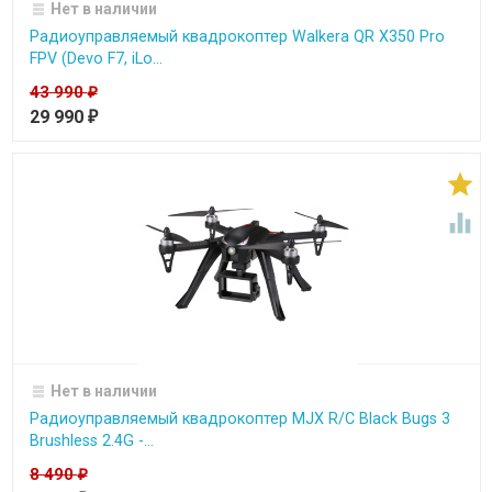
Нет в наличии
Радиоуправляемый квадрокоптер Walkera QR X350 Pro
FPV (Devo F7, iLo...
43 990
₽
29 990
₽


Нет в наличии
Радиоуправляемый квадрокоптер MJX R/C Black Bugs 3
Brushless 2.4G -...
8 490
₽