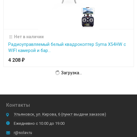
Нет в наличии
Радиоуправляемый белый квадрокоптер Syma X54HW с
WIFI камерой и бар...
4 208
₽
Загрузка...
Контакты
Ульяновск, ул. Кирова, 6 (пункт выдачи заказов)
Ежедневно с 10.00 до 19.00
r@solav.ru