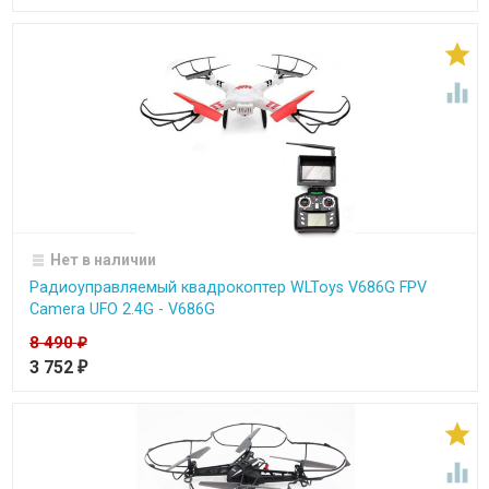


Нет в наличии
Радиоуправляемый квадрокоптер WLToys V686G FPV
Camera UFO 2.4G - V686G
8 490
₽
3 752
₽

