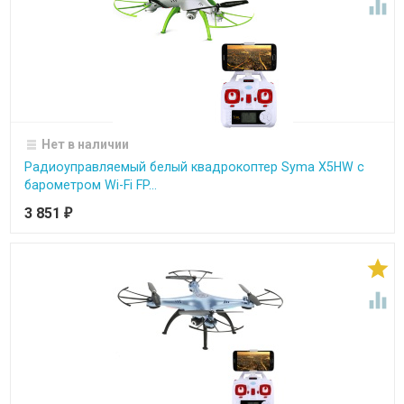

Нет в наличии
Радиоуправляемый белый квадрокоптер Syma X5HW с
барометром Wi-Fi FP...
3 851
₽

