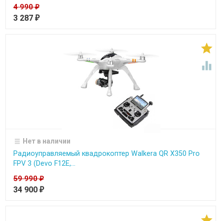
4 990
₽
3 287
₽


Нет в наличии
Радиоуправляемый квадрокоптер Walkera QR X350 Pro
FPV 3 (Devo F12E,...
59 990
₽
34 900
₽
