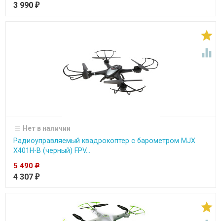
3 990
₽


Нет в наличии
Радиоуправляемый квадрокоптер с барометром MJX
X401H-B (черный) FPV...
5 490
₽
4 307
₽
