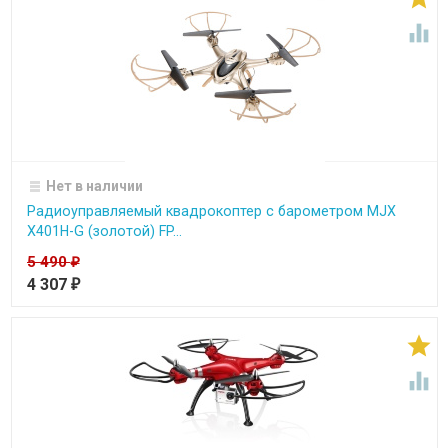

Нет в наличии
Радиоуправляемый квадрокоптер с барометром MJX
X401H-G (золотой) FP...
5 490
₽
4 307
₽

