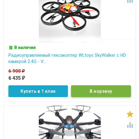
В наличии
Радиоуправляемый гексакоптер WLtoys SkyWalker с HD
камерой 2.4G - V...
6 900
₽
6 435
₽
Купить в 1 клик

