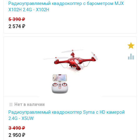
Радиоуправляемый квадрокоптер с барометром MJX
X102H 2.4G - X102H
5 390
₽
2 574
₽


Нет в наличии
Радиоуправляемый квадрокоптер Syma с HD камерой
2.4G - X5UW
3 490
₽
2 950
₽