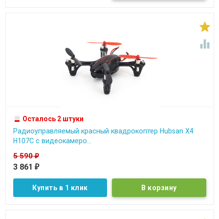


Осталось 2 штуки
Радиоуправляемый красный квадрокоптер Hubsan X4
H107C c видеокамеро...
5 590
₽
3 861
₽
Купить в 1 клик