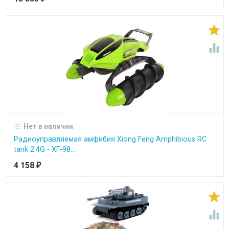


Нет в наличии
Радиоуправляемая амфибия Xiong Feng Amphibious RC
tank 2.4G - XF-98...
4 158
₽

