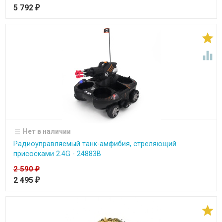
5 792
₽


Нет в наличии
Радиоуправляемый танк-амфибия, стреляющий
присосками 2.4G - 24883B
2 590
₽
2 495
₽
