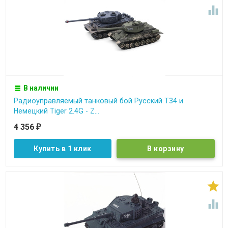

В наличии
Радиоуправляемый танковый бой Русский Т34 и
Немецкий Tiger 2.4G - Z...
4 356
₽
Купить в 1 клик

