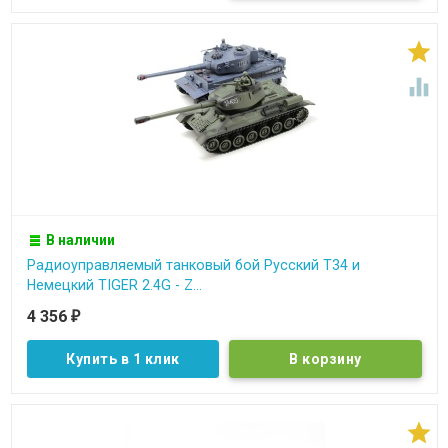


В наличии
Радиоуправляемый танковый бой Русский Т34 и
Немецкий TIGER 2.4G - Z...
4 356
₽
Купить в 1 клик
