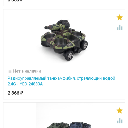


Нет в наличии
Радиоуправляемый танк-амфибия, стреляющий водой
2.4G - YED-24883A
2 366
₽

