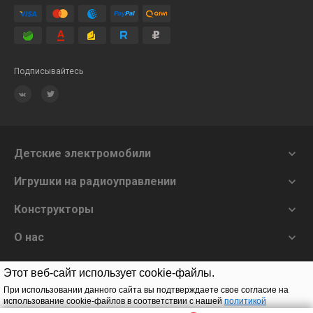
Подписывайтесь
Детские электромобили

Игрушки на радиоуправлении

Конструкторы

О нас

Этот веб-сайт использует cookie-файлы.
Заказать звонок
При использовании данного сайта вы подтверждаете свое согласие на
использование cookie-файлов в соответствии с нашей
политикой
конфиденциальности
.