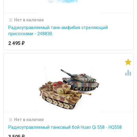
Нет в наличии
Радиоуправляемый танк-амфибия стреляющий
присосками - 24883B
2 495
₽


Нет в наличии
Радиоуправляемый танковый бой Huan Qi 558 - HQ558
3 505
₽