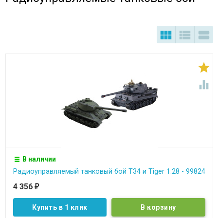





В наличии
Радиоуправляемый танковый бой T34 и Tiger 1:28 - 99824
4 356
₽
Купить в 1 клик