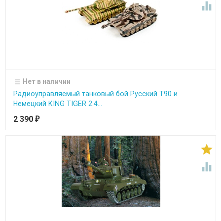

Нет в наличии
Радиоуправляемый танковый бой Русский Т90 и
Немецкий KING TIGER 2.4...
2 390
₽

