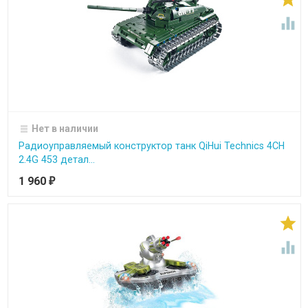

Нет в наличии
Радиоуправляемый конструктор танк QiHui Technics 4CH
2.4G 453 детал...
1 960
₽

