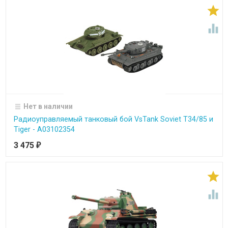


Нет в наличии
Радиоуправляемый танковый бой VsTank Soviet Т34/85 и
Tiger - A03102354
3 475
₽

