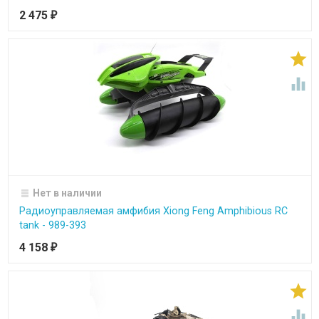
2 475
₽


Нет в наличии
Радиоуправляемая амфибия Xiong Feng Amphibious RC
tank - 989-393
4 158
₽

